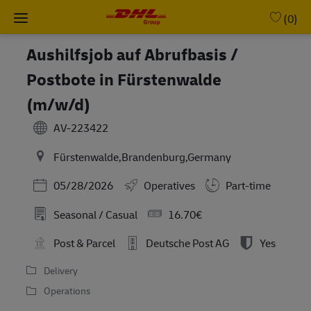
Skip to main content
-
(0)
Aushilfsjob auf Abrufbasis /
Postbote in Fürstenwalde
(m/w/d)
AV-223422
Fürstenwalde,Brandenburg,Germany
Posted Date
05/28/2026
Operatives
Part-time
Seasonal / Casual
16.70€
Post & Parcel
Deutsche Post AG
Yes
Delivery
Operations