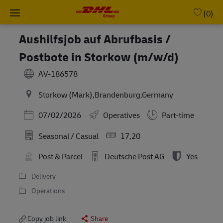
Skip to main content
-
(0)
Aushilfsjob auf Abrufbasis /
Postbote in Storkow (m/w/d)
AV-186578
Storkow (Mark),Brandenburg,Germany
Posted Date
07/02/2026
Operatives
Part-time
Seasonal / Casual
17,20
Post & Parcel
Deutsche Post AG
Yes
Delivery
Operations
Copy job link
Share