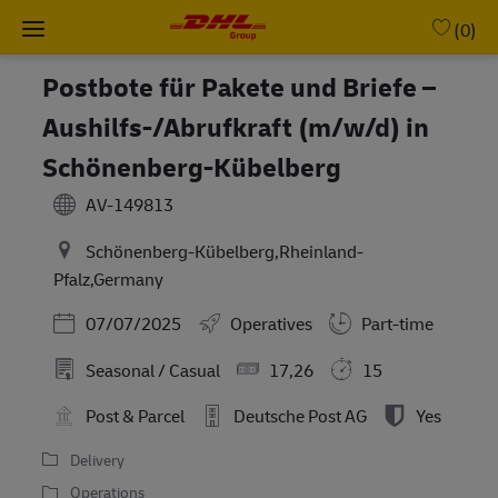
Skip to main content
-
(0)
Postbote für Pakete und Briefe –
Aushilfs-/Abrufkraft (m/w/d) in
Schönenberg-Kübelberg
AV-149813
Schönenberg-Kübelberg,Rheinland-
Pfalz,Germany
Posted Date
07/07/2025
Operatives
Part-time
Seasonal / Casual
17,26
15
Post & Parcel
Deutsche Post AG
Yes
Delivery
Operations