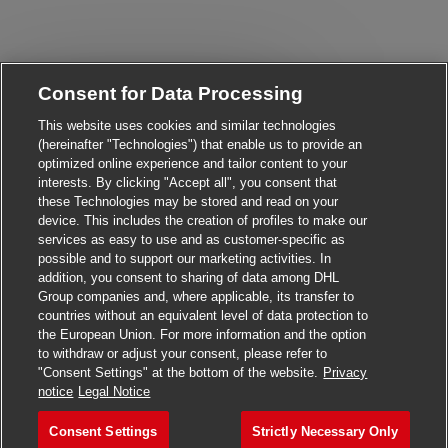
Consent for Data Processing
Close chatbot notificati
Hi! Are you interested in this job?
This website uses cookies and similar technologies
(hereinafter "Technologies") that enable us to provide an
I'm interested
Find similar jobs
optimized online experience and tailor content to your
interests. By clicking "Accept all", you consent that
these Technologies may be stored and read on your
device. This includes the creation of profiles to make our
services as easy to use and as customer-specific as
possible and to support our marketing activities. In
addition, you consent to sharing of data among DHL
Group companies and, where applicable, its transfer to
countries without an equivalent level of data protection to
the European Union. For more information and the option
to withdraw or adjust your consent, please refer to
"Consent Settings" at the bottom of the website.
Privacy
Apply for this job
notice
Legal Notice
Consent Settings
Strictly Necessary Only
Postbote für Pakete und Br