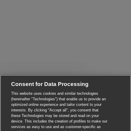
Consent for Data Processing
Close chatbot notificat
Hi! Are you interested in this job?
This website uses cookies and similar technologies
(hereinafter "Technologies") that enable us to provide an
I'm interested
Find similar jobs
optimized online experience and tailor content to your
interests. By clicking "Accept all", you consent that
these Technologies may be stored and read on your
device. This includes the creation of profiles to make our
services as easy to use and as customer-specific as