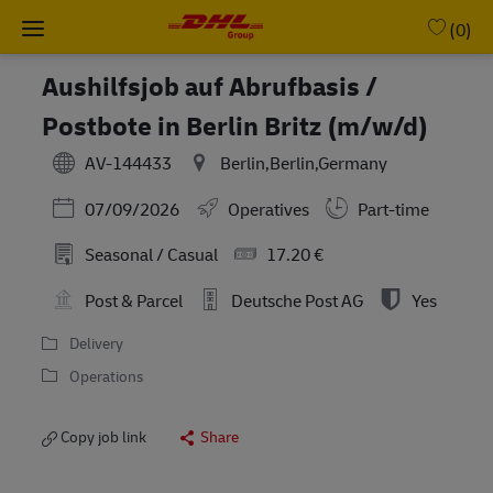
Skip to main content
-
(0)
Aushilfsjob auf Abrufbasis /
Postbote in Berlin Britz (m/w/d)
AV-144433
Berlin,Berlin,Germany
Posted Date
07/09/2026
Operatives
Part-time
Seasonal / Casual
17.20 €
Post & Parcel
Deutsche Post AG
Yes
Delivery
Operations
Copy job link
Share