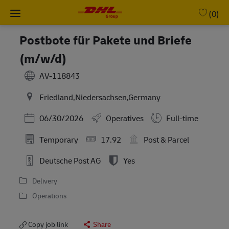
Skip to main content
-
(0)
Postbote für Pakete und Briefe
(m/w/d)
AV-118843
Friedland,Niedersachsen,Germany
Posted Date
06/30/2026
Operatives
Full-time
Temporary
17.92
Post & Parcel
Deutsche Post AG
Yes
Delivery
Operations
Copy job link
Share