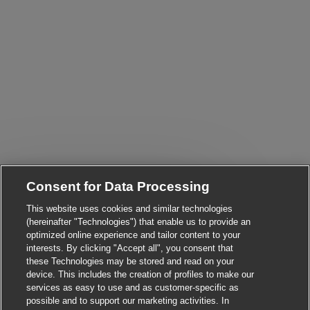
Consent for Data Processing
Close chatbot notificat
Hi! Are you interested in this job?
This website uses cookies and similar technologies
(hereinafter "Technologies") that enable us to provide an
optimized online experience and tailor content to your
I'm interested
Find similar jobs
interests. By clicking "Accept all", you consent that
these Technologies may be stored and read on your
device. This includes the creation of profiles to make our
services as easy to use and as customer-specific as
possible and to support our marketing activities. In