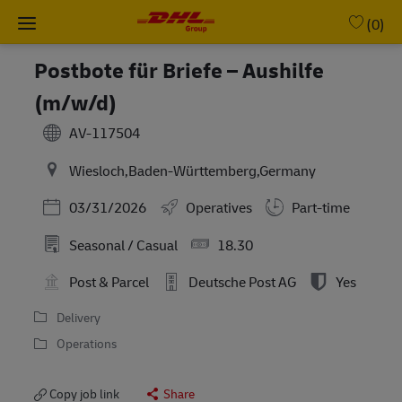
Skip to main content
-
(0)
Postbote für Briefe – Aushilfe
(m/w/d)
AV-117504
Wiesloch,Baden-Württemberg,Germany
Posted Date
03/31/2026
Operatives
Part-time
Seasonal / Casual
18.30
Post & Parcel
Deutsche Post AG
Yes
Delivery
Operations
Copy job link
Share