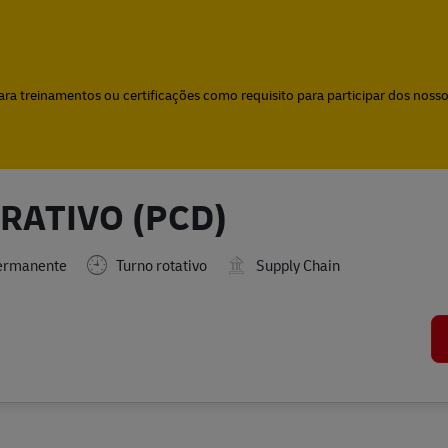
Skip to main content
Skip to main content
a treinamentos ou certificações como requisito para participar dos nossos
RATIVO (PCD)
rmanente
Turno rotativo
Supply Chain