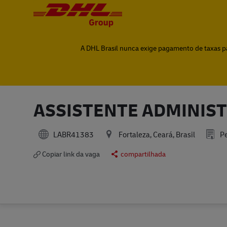
-
-
A DHL Brasil nunca exige pagamento de taxas par
ASSISTENTE ADMINIST
LABR41383
Fortaleza, Ceará, Brasil
Pe
Copiar link da vaga
compartilhada