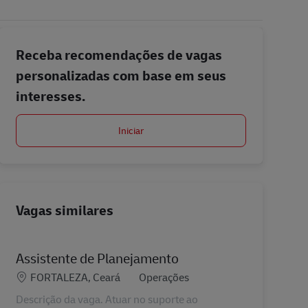
Receba recomendações de vagas
personalizadas com base em seus
interesses.
Iniciar
Vagas similares
Assistente de Planejamento
Localização
Categoria
FORTALEZA, Ceará
Operações
Descrição da vaga. Atuar no suporte ao