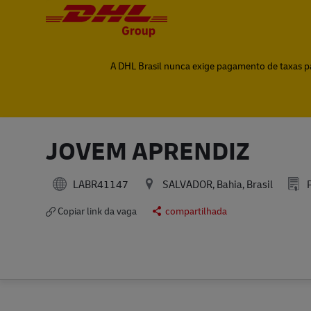
-
-
A DHL Brasil nunca exige pagamento de taxas par
JOVEM APRENDIZ
LABR41147
SALVADOR, Bahia, Brasil
P
Copiar link da vaga
compartilhada