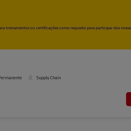
Skip to main content
Skip to main content
a treinamentos ou certificações como requisito para participar dos nossos
ermanente
Supply Chain