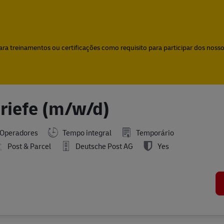
Skip to main content
Skip to main content
a treinamentos ou certificações como requisito para participar dos nossos
Briefe (m/w/d)
Operadores
Tempo integral
Temporário
Post & Parcel
Deutsche Post AG
Yes