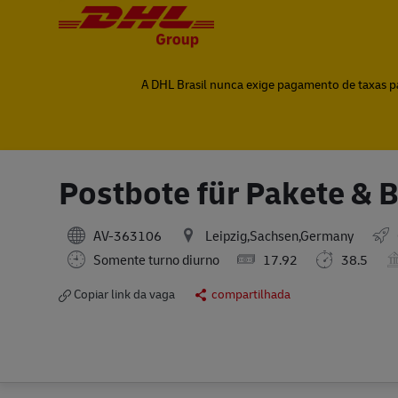
-
-
A DHL Brasil nunca exige pagamento de taxas par
Postbote für Pakete & 
AV-363106
Leipzig,Sachsen,Germany
Somente turno diurno
17.92
38.5
Copiar link da vaga
compartilhada