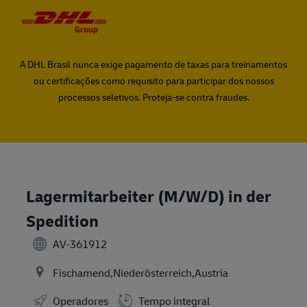
Skip to main content
Skip to main content
-
-
A DHL Brasil nunca exige pagamento de taxas para treinamentos
ou certificações como requisito para participar dos nossos
processos seletivos. Proteja-se contra fraudes.
Lagermitarbeiter (M/W/D) in der
Spedition
AV-361912
Fischamend,Niederösterreich,Austria
Operadores
Tempo integral