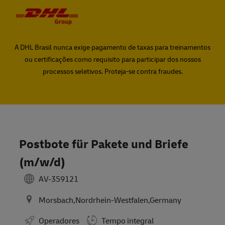
Skip to main content
Skip to main content
-
-
A DHL Brasil nunca exige pagamento de taxas para treinamentos
ou certificações como requisito para participar dos nossos
processos seletivos. Proteja-se contra fraudes.
Postbote für Pakete und Briefe
(m/w/d)
AV-359121
Morsbach,Nordrhein-Westfalen,Germany
Operadores
Tempo integral