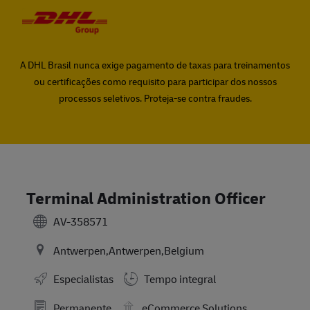
Skip to main content
Skip to main content
-
-
A DHL Brasil nunca exige pagamento de taxas para treinamentos
ou certificações como requisito para participar dos nossos
processos seletivos. Proteja-se contra fraudes.
Terminal Administration Officer
AV-358571
Antwerpen,Antwerpen,Belgium
Especialistas
Tempo integral
Permanente
eCommerce Solutions