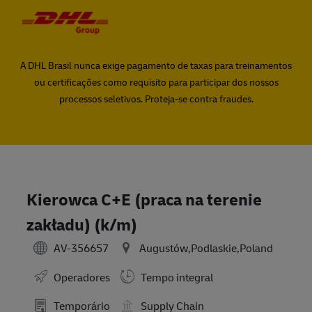
Skip to main content
Skip to main content
-
-
A DHL Brasil nunca exige pagamento de taxas para treinamentos
ou certificações como requisito para participar dos nossos
processos seletivos. Proteja-se contra fraudes.
Kierowca C+E (praca na terenie
zakładu) (k/m)
AV-356657
Augustów,Podlaskie,Poland
Operadores
Tempo integral
Temporário
Supply Chain