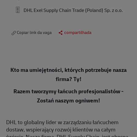
DHL Exel Supply Chain Trade (Poland) Sp. z o.o.
Copiar link da vaga
compartilhada
Kto ma umiejętności, których potrzebuje nasza
firma? Ty!
Razem tworzymy łańcuch profesjonalistów -
Zostań naszym ogniwem!
DHL to globalny lider w zarządzaniu łańcuchem
dostaw, wspierający rozwój klientów na całym
świecie. Nasza firma, DHL Supply Chain, jest obecna