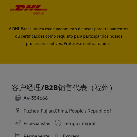
Skip to main content
Skip to main content
-
-
A DHL Brasil nunca exige pagamento de taxas para treinamentos
ou certificações como requisito para participar dos nossos
processos seletivos. Proteja-se contra fraudes.
客户经理/B2B销售代表（福州）
AV-354666
Fuzhou,Fujian,China, People's Republic of
Especialistas
Tempo integral
Permanente
Express