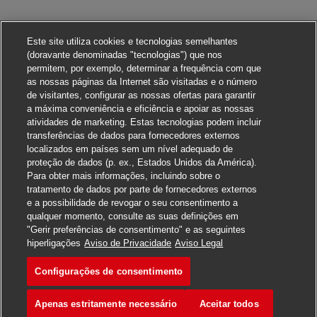
Este site utiliza cookies e tecnologias semelhantes
(doravante denominadas "tecnologias") que nos
permitem, por exemplo, determinar a frequência com que
as nossas páginas da Internet são visitadas e o número
de visitantes, configurar as nossas ofertas para garantir
a máxima conveniência e eficiência e apoiar as nossas
atividades de marketing. Estas tecnologias podem incluir
transferências de dados para fornecedores externos
localizados em países sem um nível adequado de
proteção de dados (p. ex., Estados Unidos da América).
Para obter mais informações, incluindo sobre o
tratamento de dados por parte de fornecedores externos
e a possibilidade de revogar o seu consentimento a
qualquer momento, consulte as suas definições em
"Gerir preferências de consentimento" e as seguintes
Candidate-se para esta vaga
hiperligações
Aviso de Privacidade
Aviso Legal
Configurações de consentimento
客户经理/B2B销售代表
Salvar vaga
Apenas estritamente necessário
Aceitar todos