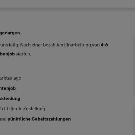
ngenargen
 uns tätig. Nach einer bezahlten Einarbeitung von
4-6
benjob
starten.
arktzulage
entenjob
skleidung
 fit für die Zustellung
 und
pünktliche Gehaltszahlungen