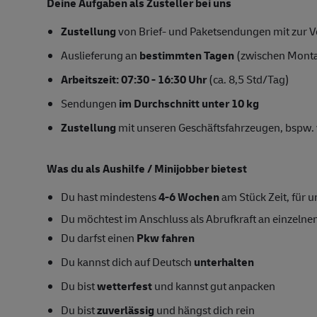
Deine Aufgaben als Zusteller bei uns
Zustellung
von Brief- und Paketsendungen mit zur Ve
Auslieferung an
bestimmten Tagen
(zwischen Mont
Arbeitszeit: 07:30 - 16:30 Uhr
(ca. 8,5 Std/Tag)
Sendungen
im Durchschnitt unter 10 kg
Zustellung
mit unseren Geschäftsfahrzeugen, bspw. 
Was du als Aushilfe / Minijobber bietest
Du hast mindestens
4-6
Wochen
am Stück Zeit, für un
Du möchtest im Anschluss als Abrufkraft an einzelnen
Du darfst einen
Pkw fahren
Du kannst dich auf Deutsch
unterhalten
Du bist
wetterfest
und kannst gut anpacken
Du bist
zuverlässig
und hängst dich rein