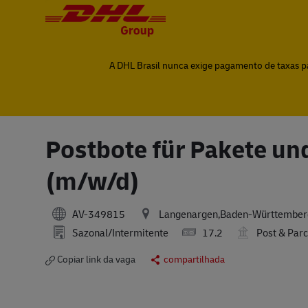
-
-
A DHL Brasil nunca exige pagamento de taxas par
Postbote für Pakete und
(m/w/d)
AV-349815
Langenargen,Baden-Württember
Sazonal/Intermitente
17.2
Post & Parc
Copiar link da vaga
compartilhada