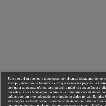
Este site utiliza cookies e tecnologias semelhantes (doravante denomi
exemplo, determinar a frequência com que as nossas páginas da Interne
configurar as nossas ofertas para garantir a máxima conveniência e efi
marketing. Estas tecnologias podem incluir transferências de dados pa
países sem um nível adequado de proteção de dados (p. ex., Estados 
informações, incluindo sobre o tratamento de dados por parte de fornec
seu consentimento a qualquer momento, consulte as suas definições em