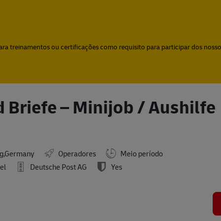
Skip to main content
Skip to main content
a treinamentos ou certificações como requisito para participar dos nossos
 Briefe – Minijob / Aushilfe
g,Germany
Operadores
Meio período
el
Deutsche Post AG
Yes