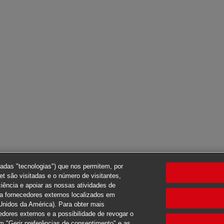
nadas "tecnologias") que nos permitem, por
t são visitadas e o número de visitantes,
ciência e apoiar as nossas atividades de
ra fornecedores externos localizados em
Unidos da América). Para obter mais
edores externos e a possibilidade de revogar o
 "Gerir preferências de consentimento" e as