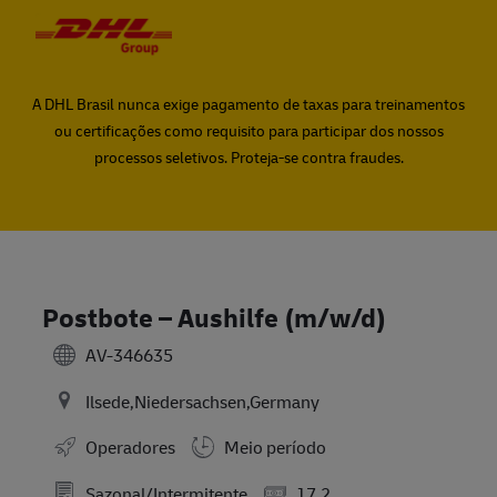
Skip to main content
Skip to main content
-
-
A DHL Brasil nunca exige pagamento de taxas para treinamentos
ou certificações como requisito para participar dos nossos
processos seletivos. Proteja-se contra fraudes.
Postbote – Aushilfe (m/w/d)
AV-346635
Ilsede,Niedersachsen,Germany
Operadores
Meio período
Sazonal/Intermitente
17.2