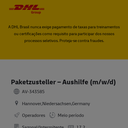
Skip to main content
Skip to main content
-
-
A DHL Brasil nunca exige pagamento de taxas para treinamentos
ou certificações como requisito para participar dos nossos
processos seletivos. Proteja-se contra fraudes.
Paketzusteller – Aushilfe (m/w/d)
AV-343585
Hannover,Niedersachsen,Germany
Operadores
Meio período
Sazonal/Intermitente
17.2