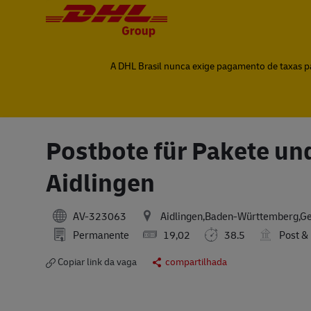
-
-
A DHL Brasil nunca exige pagamento de taxas par
Postbote für Pakete und
Aidlingen
AV-323063
Aidlingen,Baden-Württemberg,G
Permanente
19,02
38.5
Post & 
Copiar link da vaga
compartilhada