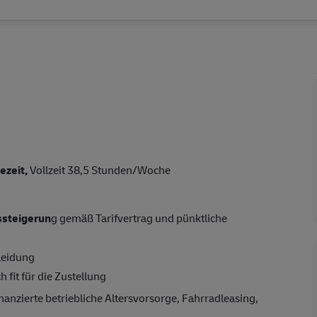
ezeit,
Vollzeit 38,5 Stunden/Woche
tssteigerun
g gemäß Tarifvertrag und pünktliche
leidung
 fit für die Zustellung
nanzierte betriebliche Altersvorsorge, Fahrradleasing,