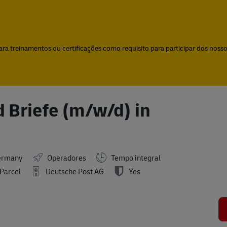
Skip to main content
Skip to main content
a treinamentos ou certificações como requisito para participar dos nossos
 Briefe (m/w/d) in
ermany
Operadores
Tempo integral
Parcel
Deutsche Post AG
Yes