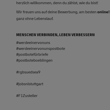
herzlich willkommen, denn du zählst, wie du bist!
Wir freuen uns auf deine Bewerbung, am besten
online!
ganz ohne Lebenslauf.
MENSCHEN VERBINDEN, LEBEN VERBESSERN
#werdeeinervon
uns
#werdeeinervon
unspostbote
#postbotefürbr
iefe
#postboteboebl
ingen
#rgbsuedsea9
#jobsnlstuttga
rt
#F1Zusteller