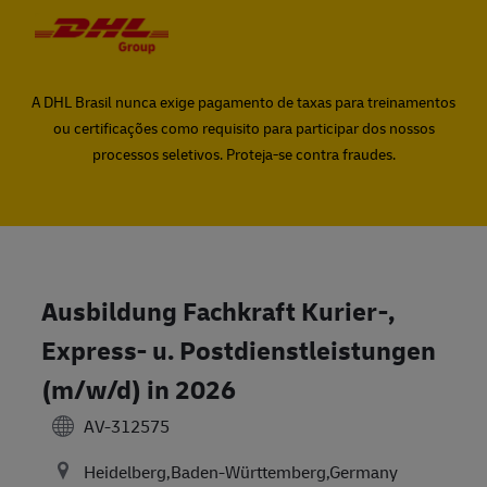
Skip to main content
Skip to main content
-
-
A DHL Brasil nunca exige pagamento de taxas para treinamentos
ou certificações como requisito para participar dos nossos
processos seletivos. Proteja-se contra fraudes.
Ausbildung Fachkraft Kurier-,
Express- u. Postdienstleistungen
(m/w/d) in 2026
AV-312575
Heidelberg,Baden-Württemberg,Germany