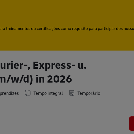
Skip to main content
Skip to main content
a treinamentos ou certificações como requisito para participar dos nossos
rier-, Express- u.
m/w/d) in 2026
prendizes
Tempo integral
Temporário