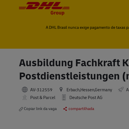
-
-
A DHL Brasil nunca exige pagamento de taxas par
Ausbildung Fachkraft Ku
Postdienstleistungen (
AV-312559
Erbach,Hessen,Germany
A
Post & Parcel
Deutsche Post AG
Copiar link da vaga
compartilhada