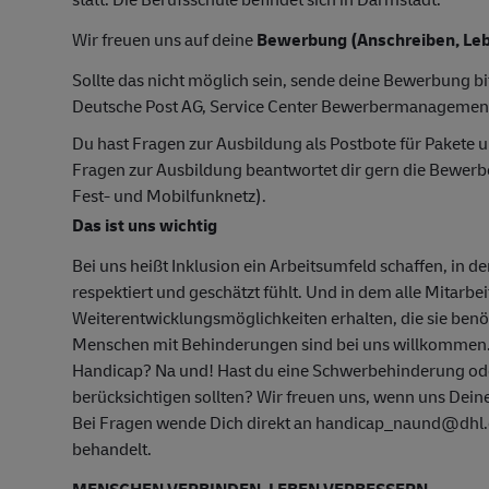
Wir freuen uns auf deine
Bewerbung (Anschreiben, Leb
Sollte das nicht möglich sein, sende deine Bewerbung bi
Deutsche Post AG, Service Center Bewerbermanagemen
Du hast Fragen zur Ausbildung als Postbote für Pakete u
Fragen zur Ausbildung beantwortet dir gern die Bewer
Fest- und Mobilfunknetz).
Das ist uns wichtig
Bei uns heißt Inklusion ein Arbeitsumfeld schaffen, in d
respektiert und geschätzt fühlt. Und in dem alle Mitarbe
Weiterentwicklungsmöglichkeiten erhalten, die sie ben
Menschen mit Behinderungen sind bei uns willkommen
Handicap? Na und! Hast du eine Schwerbehinderung oder
berücksichtigen sollten? Wir freuen uns, wenn uns Deine
Bei Fragen wende Dich direkt an handicap_naund@dhl.c
behandelt.
MENSCHEN VERBINDEN. LEBEN VERBESSERN.