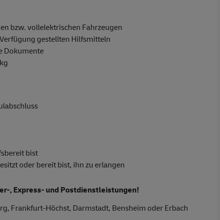
en bzw. vollelektrischen Fahrzeugen
Verfügung gestellten Hilfsmitteln
ge Dokumente
 kg
hulabschluss
sbereit bist
tzt oder bereit bist, ihn zu erlangen
ier-, Express- und Postdienstleistungen!
rg, Frankfurt-Höchst, Darmstadt, Bensheim oder Erbach