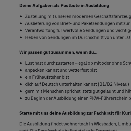
Deine Aufgaben als Postbote in Ausbildung
Zustellung mit unseren modernen Geschäftsfahrzeug
Auslieferung von Brief- und Paketsendungen mit zur 
Verantwortung für wertvolle Sendungen und wichti
Heben von Sendungen im Durchschnitt von unter 10
Wir passen gut zusammen, wenn du...
Lust hast durchzustarten – egal ob mit oder ohne Sc
anpacken kannst und wetterfest bist
ein Frühaufsteher bist
dich auf Deutsch unterhalten kannst (B1/B2 Niveau)
gern mit Menschen sprichst, stets gut gelaunt und hilf
zu Beginn der Ausbildung einen PKW-Führerschein besi
Starte mit uns deine Ausbildung zur Fachkraft für Kur
Die Ausbildung findet wohnortnah in Wiesbaden, Limbu
statt. Die Berufsschule befindet sich in Darmstadt.