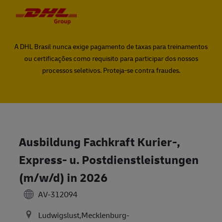
Skip to main content
Skip to main content
-
-
A DHL Brasil nunca exige pagamento de taxas para treinamentos
ou certificações como requisito para participar dos nossos
processos seletivos. Proteja-se contra fraudes.
Ausbildung Fachkraft Kurier-,
Express- u. Postdienstleistungen
(m/w/d) in 2026
AV-312094
Ludwigslust,Mecklenburg-