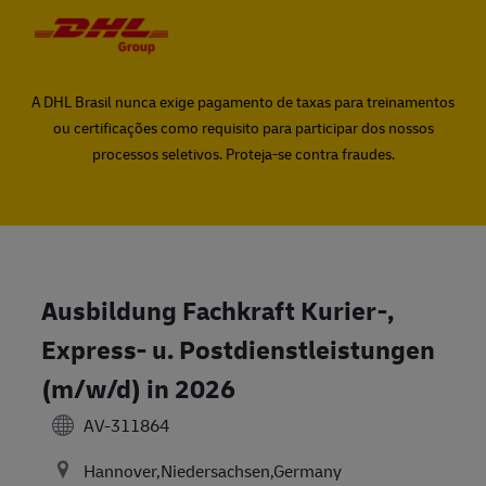
Skip to main content
Skip to main content
-
-
A DHL Brasil nunca exige pagamento de taxas para treinamentos
ou certificações como requisito para participar dos nossos
processos seletivos. Proteja-se contra fraudes.
Ausbildung Fachkraft Kurier-,
Express- u. Postdienstleistungen
(m/w/d) in 2026
AV-311864
Hannover,Niedersachsen,Germany