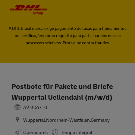
Skip to main content
Skip to main content
-
-
A DHL Brasil nunca exige pagamento de taxas para treinamentos
ou certificações como requisito para participar dos nossos
processos seletivos. Proteja-se contra fraudes.
Postbote für Pakete und Briefe
Wuppertal Uellendahl (m/w/d)
AV-306710
Wuppertal,Nordrhein-Westfalen,Germany
Operadores
Tempo integral