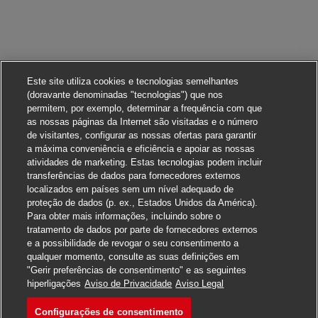
Este site utiliza cookies e tecnologias semelhantes
(doravante denominadas "tecnologias") que nos
permitem, por exemplo, determinar a frequência com que
as nossas páginas da Internet são visitadas e o número
de visitantes, configurar as nossas ofertas para garantir
a máxima conveniência e eficiência e apoiar as nossas
atividades de marketing. Estas tecnologias podem incluir
transferências de dados para fornecedores externos
localizados em países sem um nível adequado de
proteção de dados (p. ex., Estados Unidos da América).
Para obter mais informações, incluindo sobre o
tratamento de dados por parte de fornecedores externos
e a possibilidade de revogar o seu consentimento a
qualquer momento, consulte as suas definições em
"Gerir preferências de consentimento" e as seguintes
Candidate-se para esta vaga
hiperligações
Aviso de Privacidade
Aviso Legal
Configurações de consentimento