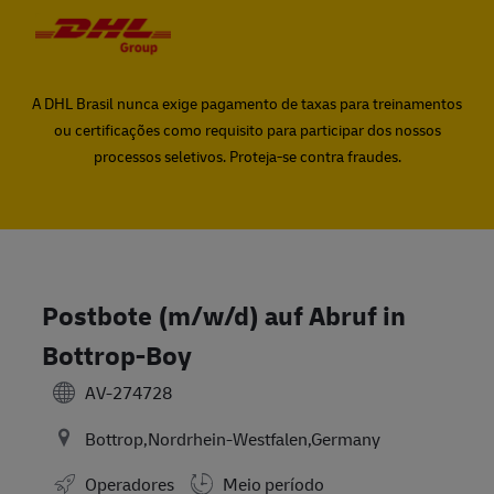
Skip to main content
Skip to main content
-
-
A DHL Brasil nunca exige pagamento de taxas para treinamentos
ou certificações como requisito para participar dos nossos
processos seletivos. Proteja-se contra fraudes.
Postbote (m/w/d) auf Abruf in
Bottrop-Boy
AV-274728
Bottrop,Nordrhein-Westfalen,Germany
Operadores
Meio período