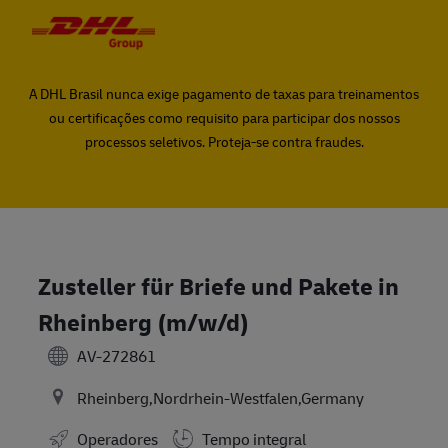
Skip to main content
Skip to main content
-
-
A DHL Brasil nunca exige pagamento de taxas para treinamentos
ou certificações como requisito para participar dos nossos
processos seletivos. Proteja-se contra fraudes.
Zusteller für Briefe und Pakete in
Rheinberg (m/w/d)
AV-272861
Rheinberg,Nordrhein-Westfalen,Germany
Operadores
Tempo integral