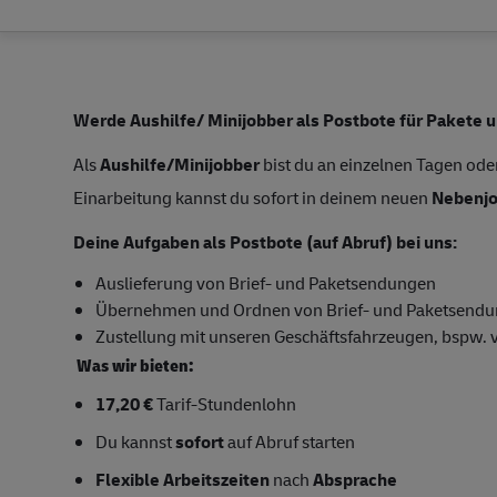
Werde Aushilfe/ Minijobber als Postbote für Pakete u
Als
Aushilfe/Minijobber
bist du an einzelnen Tagen ode
Einarbeitung kannst du sofort in deinem neuen
Nebenj
Deine Aufgaben als Postbote (auf Abruf) bei uns:
Auslieferung von Brief- und Paketsendungen
Übernehmen und Ordnen von Brief- und Paketsend
Zustellung mit unseren Geschäftsfahrzeugen, bspw. v
Was wir bieten:
17,20 €
Tarif-Stundenlohn
Du kannst
sofort
auf Abruf starten
Flexible Arbeitszeiten
nach
Absprache