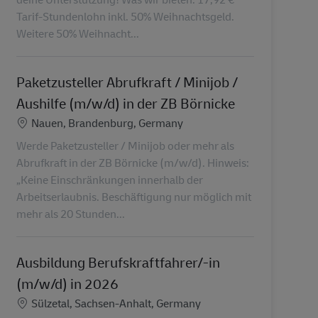
Tarif-Stundenlohn inkl. 50% Weihnachtsgeld.
Weitere 50% Weihnacht...
Paketzusteller Abrufkraft / Minijob /
Aushilfe (m/w/d) in der ZB Börnicke
Localização
Nauen, Brandenburg, Germany
Werde Paketzusteller / Minijob oder mehr als
Abrufkraft in der ZB Börnicke (m/w/d). Hinweis:
„Keine Einschränkungen innerhalb der
Arbeitserlaubnis. Beschäftigung nur möglich mit
mehr als 20 Stunden...
Ausbildung Berufskraftfahrer/-in
(m/w/d) in 2026
Localização
Sülzetal, Sachsen-Anhalt, Germany