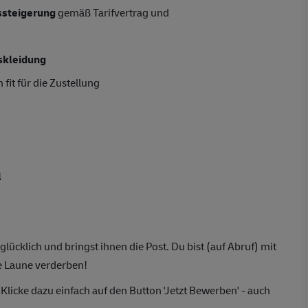
tssteigerung
gemäß Tarifvertrag und
skleidung
 fit für die Zustellung
l
ücklich und bringst ihnen die Post. Du bist (auf Abruf) mit
e Laune verderben!
 Klicke dazu einfach auf den Button 'Jetzt Bewerben' - auch