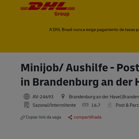
-
-
A DHL Brasil nunca exige pagamento de taxas par
Minijob/ Aushilfe - Pos
in Brandenburg an der 
AV-24693
Brandenburg an der Havel,Brande
Sazonal/Intermitente
16.7
Post & Parc
Copiar link da vaga
compartilhada