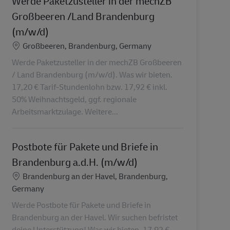
Werde Paketzusteller in der mechZB
Großbeeren /Land Brandenburg
(m/w/d)
Localização
Großbeeren, Brandenburg, Germany
Werde Paketzusteller in der mechZB Großbeeren
/ Land Brandenburg (m/w/d). Was wir bieten.
17,20 € Tarif-Stundenlohn bzw. 17,92 € inkl.
50% Weihnachtsgeld, ggf. regionale
Arbeitsmarktzulage. Weitere...
Postbote für Pakete und Briefe in
Brandenburg a.d.H. (m/w/d)
Localização
Brandenburg an der Havel, Brandenburg,
Germany
Werde Postbote für Pakete und Briefe in
Brandenburg an der Havel. Wir suchen befristet
deine Unterstützung! Was wir bieten. 17,92 €