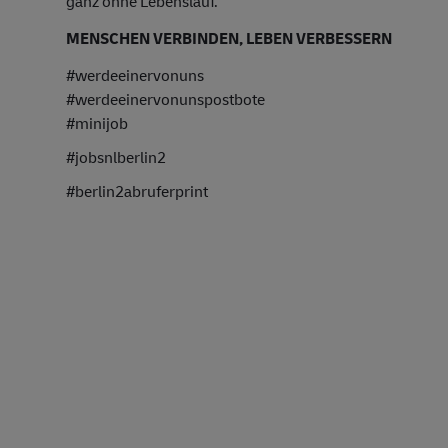
ganz ohne Lebenslauf.
MENSCHEN VERBINDEN, LEBEN VERBESSERN
#werdeeinervonuns
#werdeeinervonunspostbote
#minijob
#jobsnlberlin2
#berlin2abruferprint