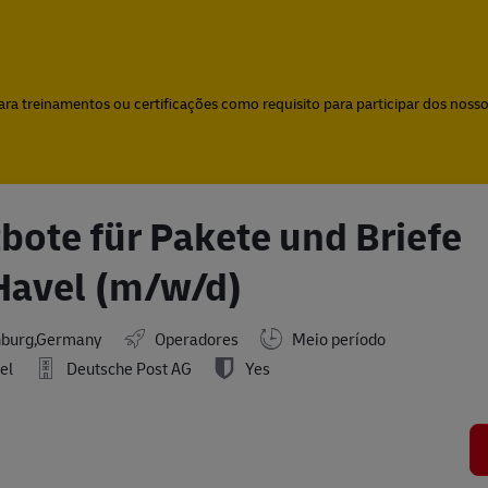
Skip to main content
Skip to main content
a treinamentos ou certificações como requisito para participar dos nossos
tbote für Pakete und Briefe
Havel (m/w/d)
nburg,Germany
Operadores
Meio período
el
Deutsche Post AG
Yes