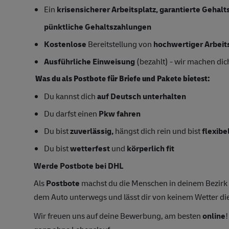
Ein
krisensicherer Arbeitsplatz, garantierte Gehal
pünktliche Gehaltszahlungen
Kostenlose
Bereitstellung von
hochwertiger Arbeit
Ausführliche Einweisung
(bezahlt) - wir machen dich
Was du als Postbote für Briefe und Pakete bietest:
Du kannst dich
auf Deutsch unterhalten
Du darfst einen
Pkw fahren
Du bist
zuverlässig,
hängst dich rein und bist
flexibe
Du bist
wetterfest
und
körperlich fit
Werde Postbote bei DHL
Als
Postbote
machst du die Menschen in deinem Bezirk gl
dem Auto unterwegs und lässt dir von keinem Wetter di
Wir freuen uns auf deine Bewerbung, am besten
online
!