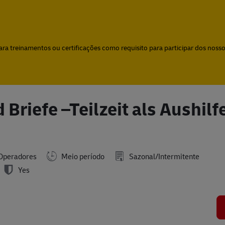
Skip to main content
Skip to main content
a treinamentos ou certificações como requisito para participar dos nossos
Briefe –Teilzeit als Aushilf
Operadores
Meio período
Sazonal/Intermitente
Yes