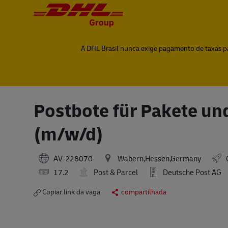
-
-
A DHL Brasil nunca exige pagamento de taxas par
Postbote für Pakete und 
(m/w/d)
AV-228070
Wabern,Hessen,Germany
17.2
Post & Parcel
Deutsche Post AG
Copiar link da vaga
compartilhada