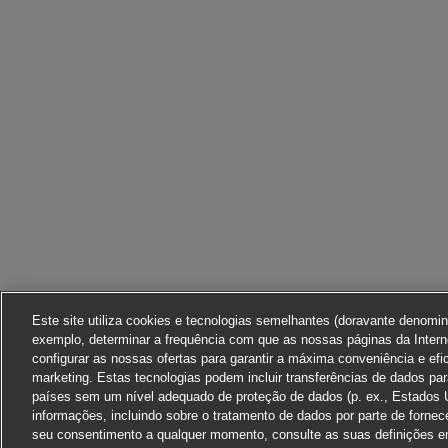
Este site utiliza cookies e tecnologias semelhantes (doravante denomi
exemplo, determinar a frequência com que as nossas páginas da Interne
configurar as nossas ofertas para garantir a máxima conveniência e efi
marketing. Estas tecnologias podem incluir transferências de dados pa
países sem um nível adequado de proteção de dados (p. ex., Estados 
informações, incluindo sobre o tratamento de dados por parte de fornec
seu consentimento a qualquer momento, consulte as suas definições em