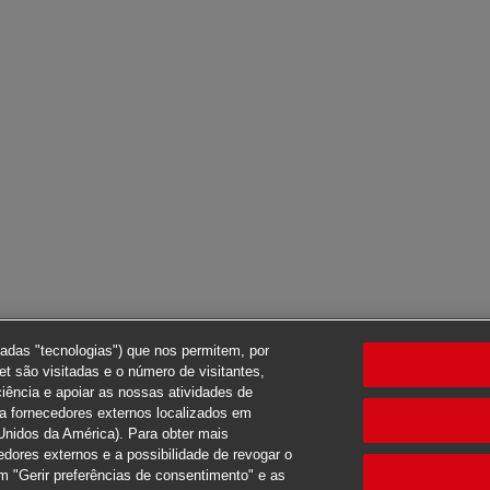
nadas "tecnologias") que nos permitem, por
t são visitadas e o número de visitantes,
ciência e apoiar as nossas atividades de
ra fornecedores externos localizados em
Unidos da América). Para obter mais
edores externos e a possibilidade de revogar o
 "Gerir preferências de consentimento" e as