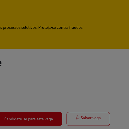
 processos seletivos. Proteja-se contra fraudes.
e
Postbote für P
Salvar vaga
Candidate-se para esta vaga