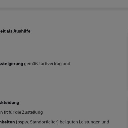
zeit als Aushilfe
tssteigerung
gemäß Tarifvertrag und
skleidung
 fit für die Zustellung
hkeiten
(bspw. Standortleiter) bei guten Leistungen und