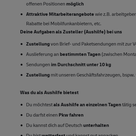
offenen Positionen
möglich
Attraktive Mitarbeiterangebote
wie z.B. arbeitgeber
Rabatte bei Mobilfunkanbietern, etc.
Deine Aufgaben als Zusteller (Aushilfe) bei uns
Zustellung
von Brief- und Paketsendungen mit zur Ve
Auslieferung an
bestimmten Tagen
(zwischen Mont
Sendungen
im Durchschnitt unter 10 kg
Zustellung
mit unseren Geschäftsfahrzeugen, bspw. 
Was du als Aushilfe bietest
Du möchtest
als Aushilfe an einzelnen Tagen
tätig s
Du darfst einen
Pkw fahren
Du kannst dich auf Deutsch
unterhalten
Du bist
wetterfest
und kannst gut anpacken