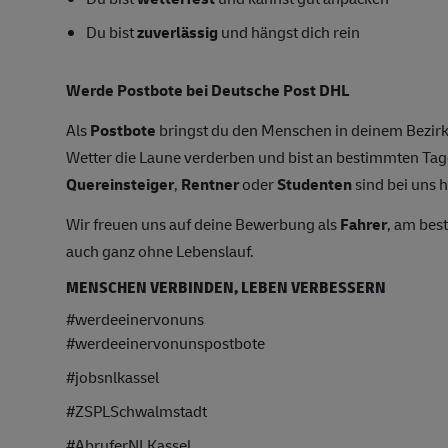
Du bist
zuverlässig
und hängst dich rein
Werde Postbote bei Deutsche Post DHL
Als
Postbote
bringst du den Menschen in deinem Bezirk
Wetter die Laune verderben und bist an bestimmten T
Quereinsteiger
,
Rentner
oder
Studenten
sind bei uns h
Wir freuen uns auf deine Bewerbung als
Fahrer
, am bes
auch ganz ohne Lebenslauf.
MENSCHEN VERBINDEN, LEBEN VERBESSERN
#werdeeinervonuns
#werdeeinervonunspostbote
#jobsnlkassel
#ZSPLSchwalmstadt
#AbruferNLKassel