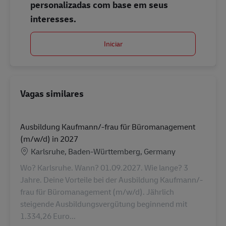
personalizadas com base em seus
interesses.
Iniciar
Vagas similares
Ausbildung Kaufmann/-frau für Büromanagement
(m/w/d) in 2027
Localização
Karlsruhe, Baden-Württemberg, Germany
Wo? Karlsruhe. Wann? 01.09.2027. Wie lange? 3
Jahre. Deine Vorteile bei der Ausbildung Kaufmann/-
frau für Büromanagement (m/w/d). Jährlich
steigende Ausbildungsvergütung beginnend mit
1.334,26 Euro...