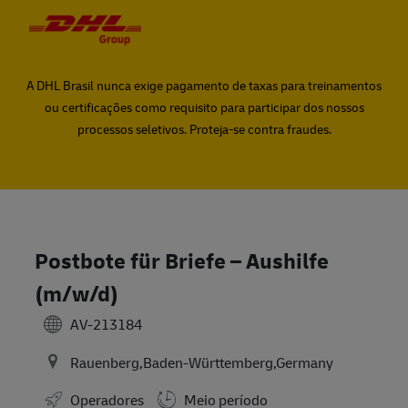
Skip to main content
Skip to main content
-
-
A DHL Brasil nunca exige pagamento de taxas para treinamentos
ou certificações como requisito para participar dos nossos
processos seletivos. Proteja-se contra fraudes.
Postbote für Briefe – Aushilfe
(m/w/d)
AV-213184
Rauenberg,Baden-Württemberg,Germany
Operadores
Meio período