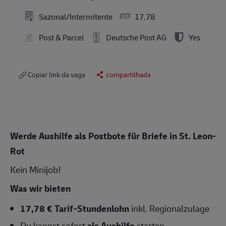
Sazonal/Intermitente
17.78
Post & Parcel
Deutsche Post AG
Yes
Copiar link da vaga
compartilhada
Werde Aushilfe als Postbote für Briefe in
St. Leon-
Rot
Kein Minijob!
Was wir bieten
17,78 € Tarif-Stundenlohn
inkl. Regionalzulage
Du kannst sofort
als Aushilfe
starten