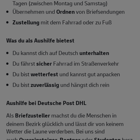
Tagen (zwischen Montag und Samstag)
Übernehmen und
Ordnen
von Briefsendungen
Zustellung
mit dem Fahrrad oder zu Fuß
Was du als Aushilfe bietest
Du kannst dich auf Deutsch
unterhalten
Du fährst
sicher
Fahrrad im Straßenverkehr
Du bist
wetterfest
und kannst gut anpacken
Du bist
zuverlässig
und hängst dich rein
Aushilfe bei Deutsche Post DHL
Als
Briefzusteller
machst du die Menschen in
deinem Bezirk glücklich und lässt dir von keinem
Wetter die Laune verderben. Bei uns sind
auch
Quereinsteiger
,
Rentner
oder
Studenten
herz