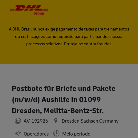
Skip to main content
Skip to main content
-
-
A DHL Brasil nunca exige pagamento de taxas para treinamentos
ou certificações como requisito para participar dos nossos
processos seletivos. Proteja-se contra fraudes.
Postbote für Briefe und Pakete
(m/w/d) Aushilfe in 01099
Dresden, Melitta-Bentz-Str.
AV-192926
Dresden,Sachsen,Germany
Operadores
Meio período