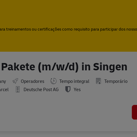
Skip to main content
Skip to main content
a treinamentos ou certificações como requisito para participar dos nossos
d Pakete (m/w/d) in Singen
any
Operadores
Tempo integral
Temporário
arcel
Deutsche Post AG
Yes