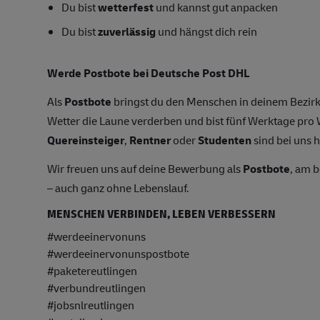
Du bist
wetterfest
und kannst gut anpacken
Du bist
zuverlässig
und hängst dich rein
Werde Postbote bei Deutsche Post DHL
Als
Postbote
bringst du den Menschen in deinem Bezirk
Wetter die Laune verderben und bist fünf Werktage pr
Quereinsteiger
,
Rentner
oder
Studenten
sind bei uns h
Wir freuen uns auf deine Bewerbung als
Postbote
, am 
– auch ganz ohne Lebenslauf.
MENSCHEN VERBINDEN, LEBEN VERBESSERN
#werdeeinervonuns
#werdeeinervonunspostbote
#paketereutlingen
#verbundreutlingen
#jobsnlreutlingen