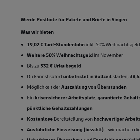
Werde Postbote für Pakete und Briefe in Singen
Was wir bieten
19,02 € Tarif-Stundenlohn
inkl. 50% Weihnachtsgeld
Weitere 50% Weihnachtsgeld
im November
Bis zu
332 € Urlaubsgeld
Du kannst sofort
unbefristet
in Vollzeit
starten,
38,
Möglichkeit der
Auszahlung von Überstunden
Ein
krisensicherer Arbeitsplatz, garantierte Gehal
pünktliche Gehaltszahlungen
Kostenlose
Bereitstellung von
hochwertiger Arbeit
Ausführliche Einweisung (bezahlt)
– wir machen dich
Unbefristete Übernahme
und
Entwicklungsmöglic