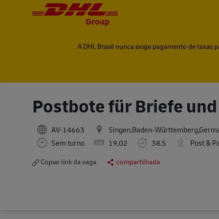
-
-
A DHL Brasil nunca exige pagamento de taxas par
Postbote für Briefe un
AV-14663
Singen,Baden-Württemberg,Germ
Sem turno
19,02
38.5
Post & P
Copiar link da vaga
compartilhada