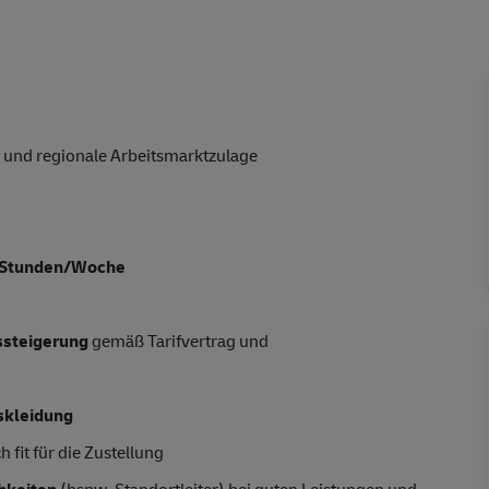
 und regionale Arbeitsmarktzulage
5Stunden/Woche
tssteigerung
gemäß Tarifvertrag und
skleidung
 fit für die Zustellung
hkeiten
(bspw. Standortleiter) bei guten Leistungen und