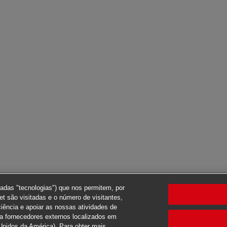
nadas "tecnologias") que nos permitem, por
t são visitadas e o número de visitantes,
ciência e apoiar as nossas atividades de
ra fornecedores externos localizados em
Unidos da América). Para obter mais