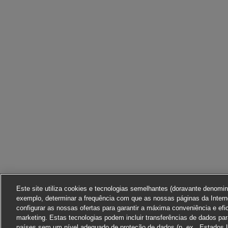
Este site utiliza cookies e tecnologias semelhantes (doravante denomi
exemplo, determinar a frequência com que as nossas páginas da Interne
configurar as nossas ofertas para garantir a máxima conveniência e efi
marketing. Estas tecnologias podem incluir transferências de dados pa
países sem um nível adequado de proteção de dados (p. ex., Estados 