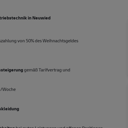
etriebstechnik in Neuwied
uszahlung von 50% des Weihnachtsgeldes
tssteigerung
gemäß Tarifvertrag und
en/Woche
skleidung
hkeiten
bei guten Leistungen und offenen Positionen