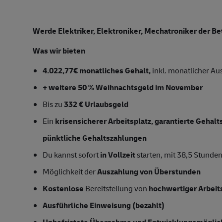
Werde Elektriker, Elektroniker, Mechatroniker der B
Was wir bieten
4.022,77
€ monatliches Gehalt,
inkl. monatlicher A
+ weitere 50 % Weihnachtsgeld im November
Bis zu
332 € Urlaubsgeld
Ein
krisensicherer Arbeitsplatz, garantierte Gehal
pünktliche Gehaltszahlungen
Du kannst sofort
in Vollzeit
starten, mit 38,5 Stund
Möglichkeit der
Auszahlung von Überstunden
Kostenlose
Bereitstellung von
hochwertiger Arbeit
Ausführliche Einweisung (bezahlt)
Unbefristete Übernahme und Entwicklungsmöglic