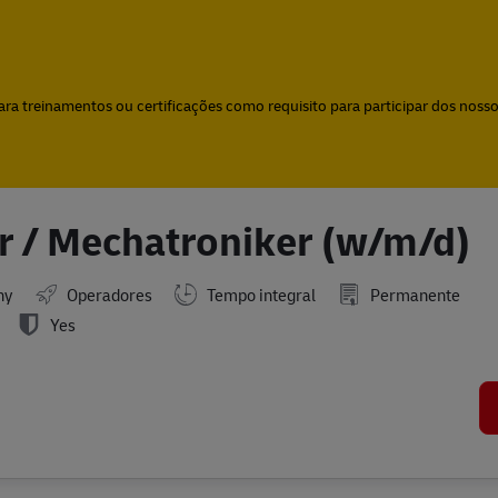
Skip to main content
Skip to main content
a treinamentos ou certificações como requisito para participar dos nossos
er / Mechatroniker (w/m/d)
ny
Operadores
Tempo integral
Permanente
Yes