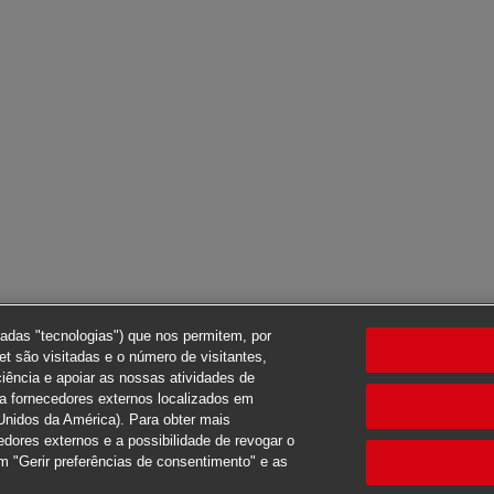
nadas "tecnologias") que nos permitem, por
t são visitadas e o número de visitantes,
ciência e apoiar as nossas atividades de
ra fornecedores externos localizados em
Unidos da América). Para obter mais
edores externos e a possibilidade de revogar o
 "Gerir preferências de consentimento" e as