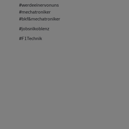
#werdeeinervonuns
#mechatroniker
#bkf&mechatroniker
#jobsnlkoblenz
#F1Technik