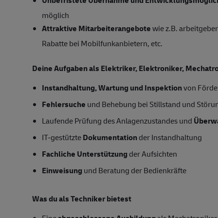
möglich
Attraktive Mitarbeiterangebote
wie z.B. arbeitgeber
Rabatte bei Mobilfunkanbietern, etc.
Deine Aufgaben als
Elektriker, Elektroniker, Mechatr
Instandhaltung, Wartung und Inspektion
von Förder
Fehlersuche
und Behebung bei Stillstand und Störu
Laufende Prüfung des Anlagenzustandes und
Überwa
IT-gestützte
Dokumentation
der Instandhaltung
Fachliche Unterstützung
der Aufsichten
Einweisung
und Beratung der Bedienkräfte
Was du als Techniker bietest
Eine
abgeschlossene Ausbildung
als Mechatroniker,