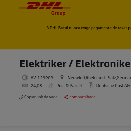
-
-
A DHL Brasil nunca exige pagamento de taxas par
Elektriker / Elektronik
AV-129909
Neuwied,Rheinland-Pfalz,Germa
24,03
Post & Parcel
Deutsche Post AG
Copiar link da vaga
compartilhada