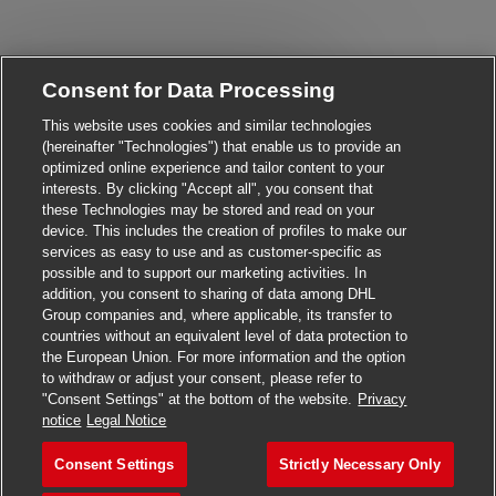
Close chatbot notificati
Hi There!
Consent for Data Processing
Are you interested in this job?
This website uses cookies and similar technologies
(hereinafter "Technologies") that enable us to provide an
I'm interested
Similar Jobs
optimized online experience and tailor content to your
interests. By clicking "Accept all", you consent that
these Technologies may be stored and read on your
device. This includes the creation of profiles to make our
services as easy to use and as customer-specific as
possible and to support our marketing activities. In
addition, you consent to sharing of data among DHL
Group companies and, where applicable, its transfer to
countries without an equivalent level of data protection to
the European Union. For more information and the option
to withdraw or adjust your consent, please refer to
"Consent Settings" at the bottom of the website.
Privacy
Apply for this job
notice
Legal Notice
Consent Settings
Strictly Necessary Only
Postbote für Pakete und Br
Save job