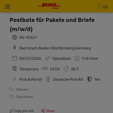
Skip to main content
-
(0)
Postbote für Pakete und Briefe
(m/w/d)
AV-95327
Bad Urach,Baden-Württemberg,Germany
Posted Date
06/15/2026
Operatives
Full-time
Temporary
19,02
38.5
Post & Parcel
Deutsche Post AG
Yes
Delivery
Operations
Copy job link
Share