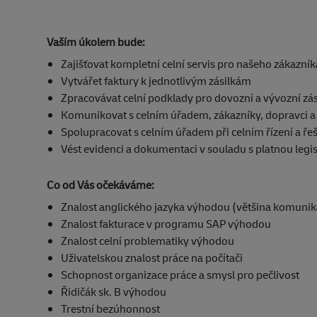
Vaším úkolem bude:
Zajišťovat kompletní celní servis pro našeho zákazník
Vytvářet faktury k jednotlivým zásilkám
Zpracovávat celní podklady pro dovozní a vývozní zás
Komunikovat s celním úřadem, zákazníky, dopravci a
Spolupracovat s celním úřadem při celním řízení a ř
Vést evidenci a dokumentaci v souladu s platnou legis
Co od Vás očekáváme:
Znalost anglického jazyka výhodou (většina komunik
Znalost fakturace v programu SAP výhodou
Znalost celní problematiky výhodou
Uživatelskou znalost práce na počítači
Schopnost organizace práce a smysl pro pečlivost
Řidičák sk. B výhodou
Trestní bezúhonnost