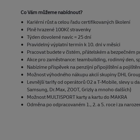
Co Vám můžeme nabídnout?
Kariérní růst a celou řadu certifikovaných školení
Plně hrazené 100Kč stravenky
Týden dovolené navíc = 25 dní
Pravidelný výplatní termín k 10. dni v měsíci
Pracovat budete v čistém, přátelském a bezpečném p
Akce pro zaměstnance: teambuilding, rodinný den, sp
Nabízíme příspěvek na penzijní připojištění a pojiště
Možnost výhodného nákupu akcií skupiny DHL Grou
Levnější tarify od operátorů O2 a T-Mobile, slevy u da
Samsung, Dr.Max, ZOOT, Grizly a mnoho dalších)
Možnost MULTISPORT karty a kartu do MAKRA
Odměna po odpracovaném 1., 2. a 5. roce i za naroze