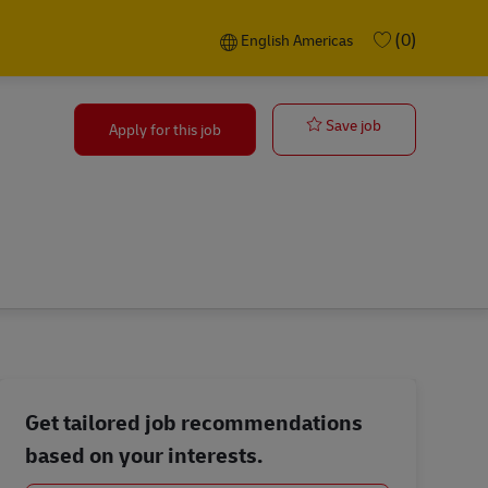
Language selected
English Americas
(0)
English Americas
Celní deklaran
Save job
Apply for this job
Get tailored job recommendations
based on your interests.