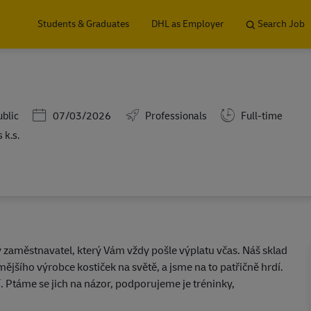
Skip to main content
Students & Graduates
DHL as Employer
Search Job
Posted Date
ublic
07/03/2026
Professionals
Full-time
 k.s.
ý zaměstnavatel, který Vám vždy pošle výplatu včas. Náš sklad
ějšího výrobce kostiček na světě, a jsme na to patřičně hrdí.
. Ptáme se jich na názor, podporujeme je tréninky,