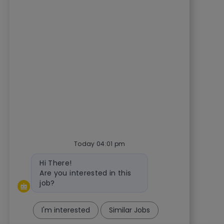
Today 04:01 pm
Bot message
Hi There!
Are you interested in this
job?
I'm interested
Similar Jobs