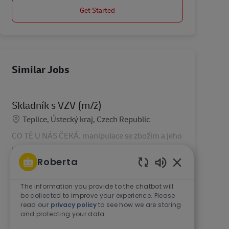
Get Started
Similar Jobs
Skladník s VZV (m/ž)
Location
Teplice, Ústecký kraj, Czech Republic
CO TĚ U NÁS ČEKÁ. manipulace se zbožím a jeho
evidence. příprava zboží k expedici. kontrola
kvality zboží a hlášení jeho poškození. vykládka a
Roberta
nakládka vozidel. spolupráce s kolegy, mistry a s
Enabled Chatb
dalš...
The information you provide to the chatbot will
be collected to improve your experience. Please
read our
privacy policy
to see how we are storing
and protecting your data.
Disponent/ka dopravy junior i zkušený