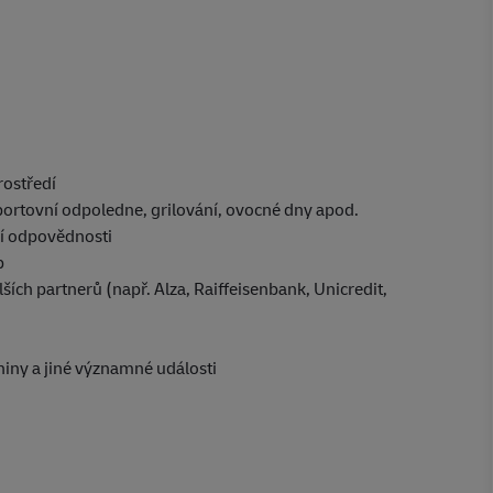
rostředí
ortovní odpoledne, grilování, ovocné dny apod.
ní odpovědnosti
p
lších partnerů (např. Alza, Raiffeisenbank, Unicredit,
niny a jiné významné události