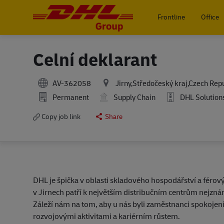
Frontline
Office
-
Celní deklarant
AV-362058
Jirny,Středočeský kraj,Czech Rep
Permanent
Supply Chain
DHL Solutions
Copy job link
Share
DHL je špička v oblasti skladového hospodářství a férov
v Jirnech patří k největším distribučním centrům nejznám
Záleží nám na tom, aby u nás byli zaměstnanci spokojení
rozvojovými aktivitami a kariérním růstem.