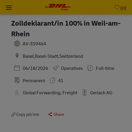
Skip to main content
-
(0)
Zolldeklarant/in 100% in Weil-am-
Rhein
AV-359464
Basel,Basel-Stadt,Switzerland
Posted Date
06/18/2026
Operatives
Full-time
Permanent
41
Global Forwarding, Freight
Gerlach AG
Copy job link
Share