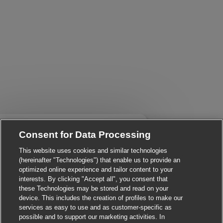
Close chatbot notificati
i There!
Consent for Data Processing
re you interested in this job?
This website uses cookies and similar technologies
I'm interested
Similar Jobs
(hereinafter "Technologies") that enable us to provide an
optimized online experience and tailor content to your
interests. By clicking "Accept all", you consent that
these Technologies may be stored and read on your
device. This includes the creation of profiles to make our
services as easy to use and as customer-specific as
possible and to support our marketing activities. In