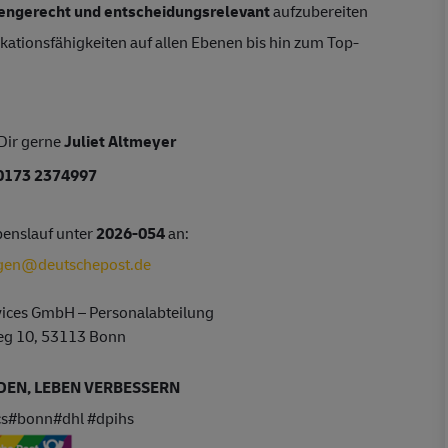
tengerecht und entscheidungsrelevant
aufzubereiten
ionsfähigkeiten auf allen Ebenen bis hin zum Top-
Dir gerne
Juliet Altmeyer
0173 2374997
benslauf unter
2026-054
an:
gen@deutschepost.de
vices GmbH – Personalabteilung
eg 10, 53113 Bonn
EN, LEBEN VERBESSERN
cs#bonn#dhl #dpihs