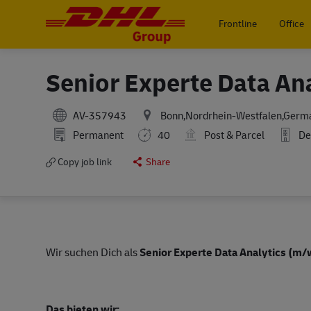
Frontline
Office
-
Senior Experte Data An
AV-357943
Bonn,Nordrhein-Westfalen,Germ
Permanent
40
Post & Parcel
De
Copy job link
Share
Wir suchen Dich als
Senior Experte Data Analytics (m
Das bieten wir: