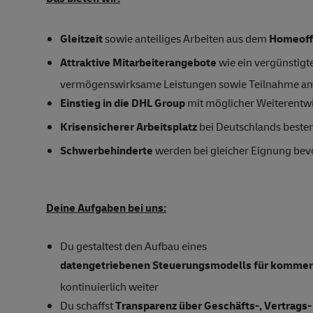
Gleitzeit
sowie anteiliges Arbeiten aus dem
Homeoff
Attraktive Mitarbeiterangebote
wie ein vergünstigte
vermögenswirksame Leistungen sowie Teilnahme a
Einstieg in die DHL Group
mit möglicher Weiterentw
Krisensicherer Arbeitsplatz
bei Deutschlands bestem
Schwerbehinderte
werden bei gleicher Eignung bevo
Deine Aufgaben bei uns:
Du gestaltest den Aufbau eines
datengetriebenen Steuerungsmodells für kommerz
kontinuierlich weiter
Du schaffst
Transparenz über Geschäfts-, Vertrags