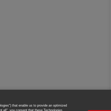
logies") that enable us to provide an optimized
ept all", you consent that these Technologies