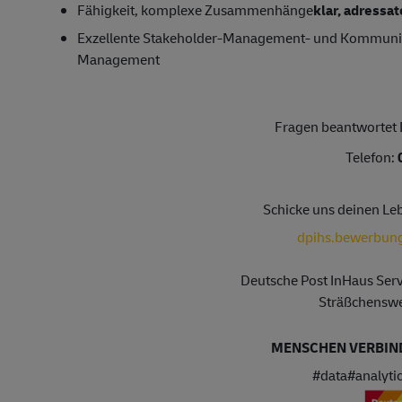
Fähigkeit, komplexe Zusammenhänge
klar, adressa
Exzellente Stakeholder-Management- und Kommunikat
Management
Fragen beantwortet 
Telefon:
Schicke uns deinen Le
dpihs.bewerbun
Deutsche Post InHaus Ser
Sträßchensw
MENSCHEN VERBIND
#data#analyti