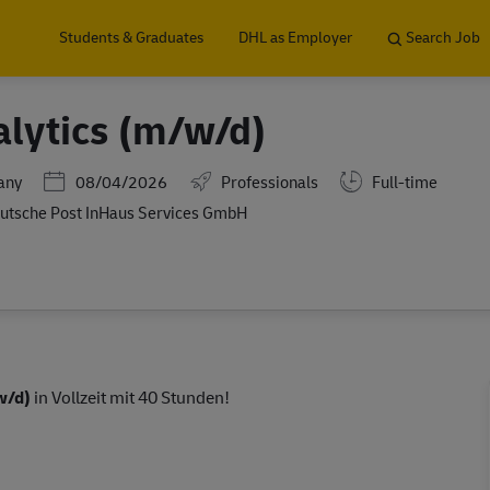
Skip to main content
Students & Graduates
DHL as Employer
Search Job
alytics (m/w/d)
Posted Date
any
08/04/2026
Professionals
Full-time
utsche Post InHaus Services GmbH
/w/d)
in Vollzeit mit 40 Stunden!