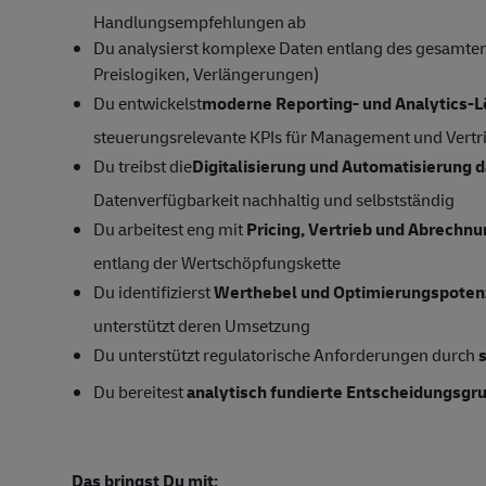
Handlungsempfehlungen ab
Du analysierst komplexe Daten entlang des gesamten 
Preislogiken, Verlängerungen)
Du entwickelst
moderne Reporting- und Analytics-
steuerungsrelevante KPIs für Management und Vertr
Du treibst die
Digitalisierung und Automatisierung 
Datenverfügbarkeit nachhaltig und selbstständig
Du arbeitest eng mit
Pricing, Vertrieb und Abrechn
entlang der Wertschöpfungskette
Du identifizierst
Werthebel und Optimierungspoten
unterstützt deren Umsetzung
Du unterstützt regulatorische Anforderungen durch
Du bereitest
analytisch fundierte Entscheidungsgr
Das bringst Du mit: