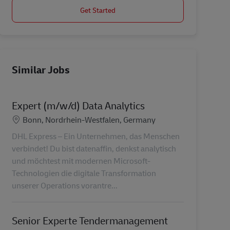
Get Started
Similar Jobs
Expert (m/w/d) Data Analytics
Location
Bonn, Nordrhein-Westfalen, Germany
DHL Express – Ein Unternehmen, das Menschen
verbindet! Du bist datenaffin, denkst analytisch
und möchtest mit modernen Microsoft-
Technologien die digitale Transformation
unserer Operations vorantre...
Senior Experte Tendermanagement