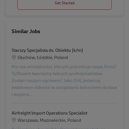
Get Started
Similar Jobs
Starszy Specjalista ds. Obiektu (k/m)
Location
Głuchów, Łódzkie, Poland
Kto ma umiejętności, których potrzebuje nasza firma?
Ty!Razem tworzymy łańcuch profesjonalistów -
Zostań naszym ogniwem! Jako DHL jesteśmy
światowym liderem w zarządzaniu łańcuchem dostaw
i wspiera...
Airfreight Import Operations Specialist
Location
Warszawa, Mazowieckie, Poland