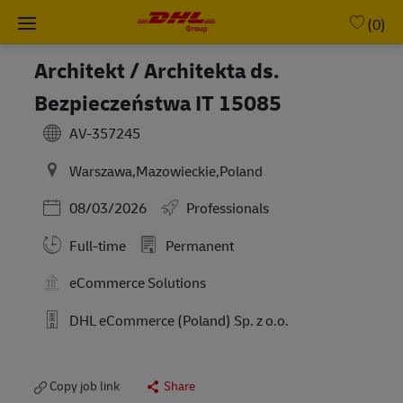
Skip to main content
-
(0)
Architekt / Architekta ds.
Bezpieczeństwa IT 15085
AV-357245
Warszawa,Mazowieckie,Poland
Posted Date
08/03/2026
Professionals
Full-time
Permanent
eCommerce Solutions
DHL eCommerce (Poland) Sp. z o.o.
Copy job link
Share