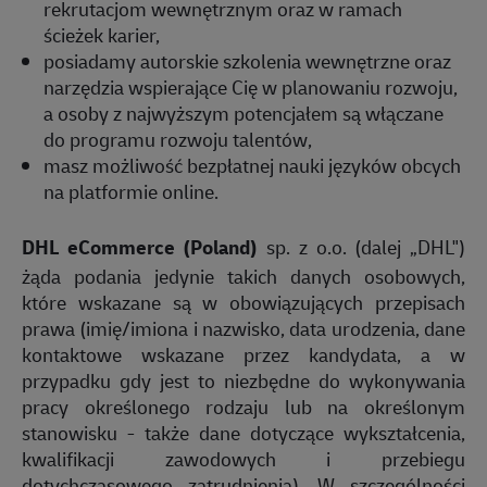
rekrutacjom wewnętrznym oraz w ramach
ścieżek karier,
posiadamy autorskie szkolenia wewnętrzne oraz
narzędzia wspierające Cię w planowaniu rozwoju,
a osoby z najwyższym potencjałem są włączane
do programu rozwoju talentów,
masz możliwość bezpłatnej nauki języków obcych
na platformie online.
DHL eCommerce (Poland)
sp. z o.o. (dalej „DHL")
żąda podania jedynie takich danych osobowych,
które wskazane są w obowiązujących przepisach
prawa (imię/imiona i nazwisko, data urodzenia, dane
kontaktowe wskazane przez kandydata, a w
przypadku gdy jest to niezbędne do wykonywania
pracy określonego rodzaju lub na określonym
stanowisku - także dane dotyczące wykształcenia,
kwalifikacji zawodowych i przebiegu
dotychczasowego zatrudnienia). W szczególności