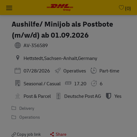
Skip to main content
-
(0)
Aushilfe/ Minijob als Postbote
(m/w/d) ab 01.09.2026
AV-356589
Hettstedt,Sachsen-Anhalt,Germany
Posted Date
07/28/2026
Operatives
Part-time
Seasonal / Casual
17.20
6
Post & Parcel
Deutsche Post AG
Yes
Delivery
Operations
Copy job link
Share