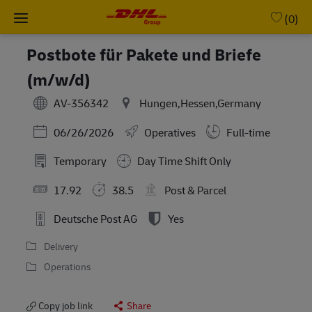
Skip to main content
-
(0)
Postbote für Pakete und Briefe
(m/w/d)
AV-356342
Hungen,Hessen,Germany
Posted Date
06/26/2026
Operatives
Full-time
Temporary
Day Time Shift Only
17.92
38.5
Post & Parcel
Deutsche Post AG
Yes
Delivery
Operations
Copy job link
Share