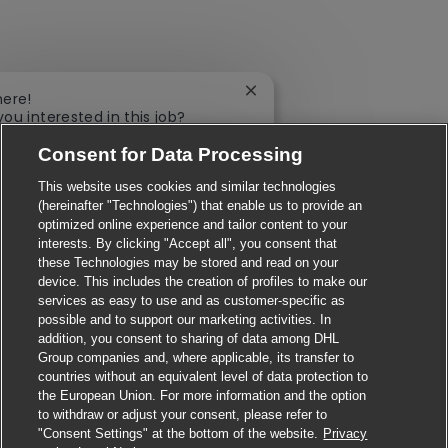
Close chatbot notification
here!
you interested in this job?
Consent for Data Processing
'm interested
Similar Jobs
This website uses cookies and similar technologies
(hereinafter "Technologies") that enable us to provide an
optimized online experience and tailor content to your
interests. By clicking "Accept all", you consent that
these Technologies may be stored and read on your
device. This includes the creation of profiles to make our
services as easy to use and as customer-specific as
possible and to support our marketing activities. In
addition, you consent to sharing of data among DHL
Group companies and, where applicable, its transfer to
countries without an equivalent level of data protection to
the European Union. For more information and the option
to withdraw or adjust your consent, please refer to
"Consent Settings" at the bottom of the website.
Privacy
Apply for this job