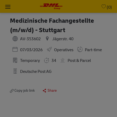
Skip to main content
-
(0)
Medizinische Fachangestellte
(m/w/d) - Stuttgart
AV-353602
Jägerstr. 40
Posted Date
07/03/2026
Operatives
Part-time
Temporary
34
Post & Parcel
Deutsche Post AG
Copy job link
Share