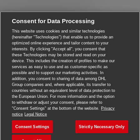
Close chatbot notificati
Hi There!
Consent for Data Processing
Are you interested in this job?
This website uses cookies and similar technologies
(hereinafter "Technologies") that enable us to provide an
I'm interested
Similar Jobs
optimized online experience and tailor content to your
interests. By clicking "Accept all", you consent that
these Technologies may be stored and read on your
device. This includes the creation of profiles to make our
services as easy to use and as customer-specific as
possible and to support our marketing activities. In
addition, you consent to sharing of data among DHL
Group companies and, where applicable, its transfer to
countries without an equivalent level of data protection to
the European Union. For more information and the option
to withdraw or adjust your consent, please refer to
"Consent Settings" at the bottom of the website.
Privacy
Apply for this job
notice
Legal Notice
Consent Settings
Strictly Necessary Only
Postbote für Pakete und Br
Save job