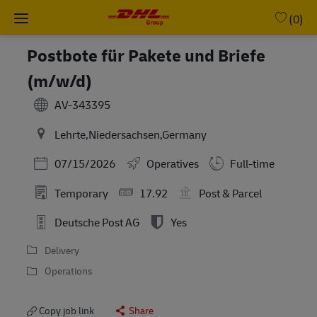
Skip to main content
-
(0)
Postbote für Pakete und Briefe
(m/w/d)
AV-343395
Lehrte,Niedersachsen,Germany
Posted Date
07/15/2026
Operatives
Full-time
Temporary
17.92
Post & Parcel
Deutsche Post AG
Yes
Delivery
Operations
Copy job link
Share