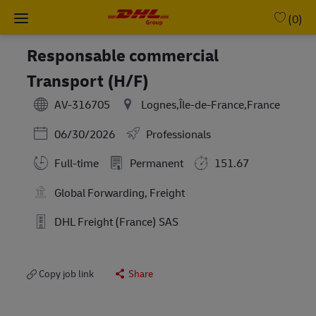
Skip to main content
-
(0)
Responsable commercial
Transport (H/F)
AV-316705
Lognes,Île-de-France,France
Posted Date
06/30/2026
Professionals
Full-time
Permanent
151.67
Global Forwarding, Freight
DHL Freight (France) SAS
Copy job link
Share