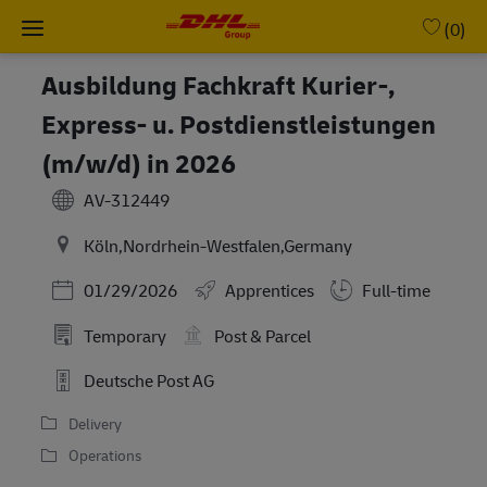
Skip to main content
-
(0)
Ausbildung Fachkraft Kurier-,
Express- u. Postdienstleistungen
(m/w/d) in 2026
AV-312449
Köln,Nordrhein-Westfalen,Germany
Posted Date
01/29/2026
Apprentices
Full-time
Temporary
Post & Parcel
Deutsche Post AG
Delivery
Operations