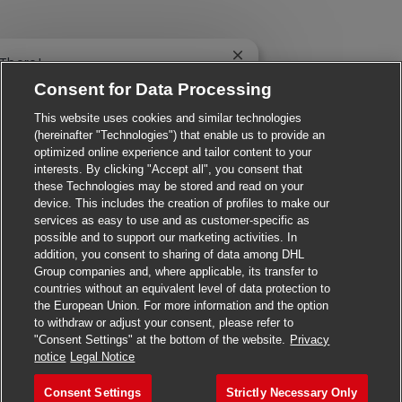
Close chatbot notificatio
 There!
e you interested in this job?
Consent for Data Processing
This website uses cookies and similar technologies
I'm interested
Similar Jobs
(hereinafter "Technologies") that enable us to provide an
optimized online experience and tailor content to your
interests. By clicking "Accept all", you consent that
these Technologies may be stored and read on your
device. This includes the creation of profiles to make our
services as easy to use and as customer-specific as
possible and to support our marketing activities. In
addition, you consent to sharing of data among DHL
Group companies and, where applicable, its transfer to
countries without an equivalent level of data protection to
the European Union. For more information and the option
to withdraw or adjust your consent, please refer to
"Consent Settings" at the bottom of the website.
Privacy
Apply for this job
notice
Legal Notice
Consent Settings
Strictly Necessary Only