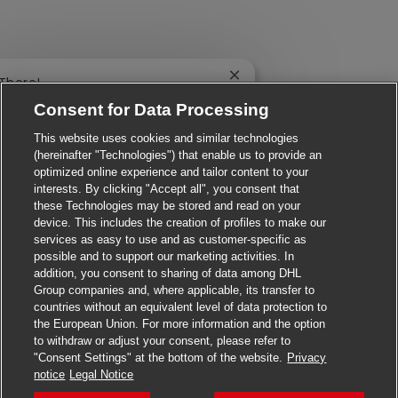
Close chatbot notification
 There!
e you interested in this job?
Consent for Data Processing
This website uses cookies and similar technologies
I'm interested
Similar Jobs
(hereinafter "Technologies") that enable us to provide an
optimized online experience and tailor content to your
interests. By clicking "Accept all", you consent that
these Technologies may be stored and read on your
device. This includes the creation of profiles to make our
services as easy to use and as customer-specific as
possible and to support our marketing activities. In
addition, you consent to sharing of data among DHL
Group companies and, where applicable, its transfer to
countries without an equivalent level of data protection to
the European Union. For more information and the option
to withdraw or adjust your consent, please refer to
"Consent Settings" at the bottom of the website.
Privacy
Apply for this job
notice
Legal Notice