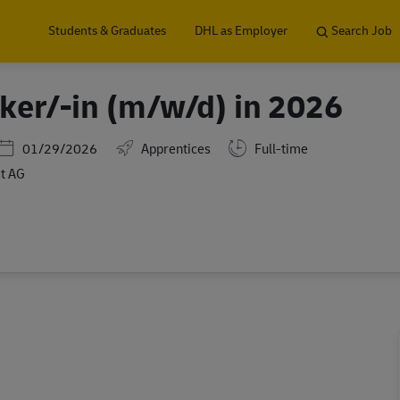
Skip to main content
Students & Graduates
DHL as Employer
Search Job
ker/-in (m/w/d) in 2026
Posted Date
01/29/2026
Apprentices
Full-time
t AG