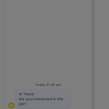
Today 07:45 am
Bot message
Hi There!
Are you interested in this
job?