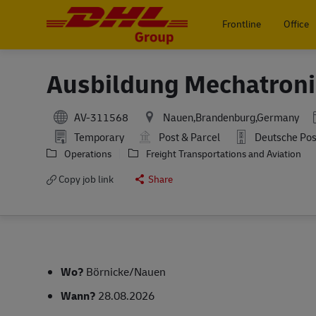
Frontline
Office
-
Ausbildung Mechatroni
AV-311568
Nauen,Brandenburg,Germany
Temporary
Post & Parcel
Deutsche Pos
Operations
Freight Transportations and Aviation
Copy job link
Share
Wo?
Börnicke/Nauen
Wann?
28.08.2026