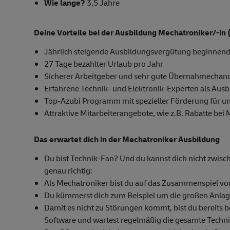
Wie lange?
3,5 Jahre
Deine Vorteile bei der Ausbildung Mechatroniker/-in
Jährlich steigende Ausbildungsvergütung beginnend
27 Tage bezahlter Urlaub pro Jahr
Sicherer Arbeitgeber und sehr gute Übernahmechanc
Erfahrene Technik- und Elektronik-Experten als Ausb
Top-Azubi Programm mit spezieller Förderung für u
Attraktive Mitarbeiterangebote, wie z.B. Rabatte bei
Das erwartet dich in der Mechatroniker Ausbildung
Du bist Technik-Fan? Und du kannst dich nicht zwisc
genau richtig:
Als Mechatroniker bist du auf das Zusammenspiel von 
Du kümmerst dich zum Beispiel um die großen Anlage
Damit es nicht zu Störungen kommt, bist du bereits b
Software und wartest regelmäßig die gesamte Techni