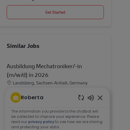
Get Started
Similar Jobs
Ausbildung Mechatroniker/-in
(m/w/d) in 2026
Location
Landsberg, Sachsen-Anhalt, Germany
Wo? Landsberg (Hohenthurm). Wann?
Roberta
01.08.2026. Wie lange? 3,5 Jahre. Deine Vorteile
Enabled Chatbo
bei der Ausbildung Mechatroniker/-in (m/w/d).
The information you provide to the chatbot will
Jährlich steigende Ausbildungsvergütung
be collected to improve your experience. Please
beginnend mit 1.334,26 Euro ...
read our
privacy policy
to see how we are storing
and protecting your data.