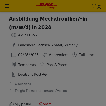
Skip to main content
-
(0)
Ausbildung Mechatroniker/-in
(m/w/d) in 2026
AV-311563
Landsberg,Sachsen-Anhalt,Germany
Posted Date
09/26/2025
Apprentices
Full-time
Temporary
Post & Parcel
Deutsche Post AG
Operations
Freight Transportations and Aviation
Copy job link
Share