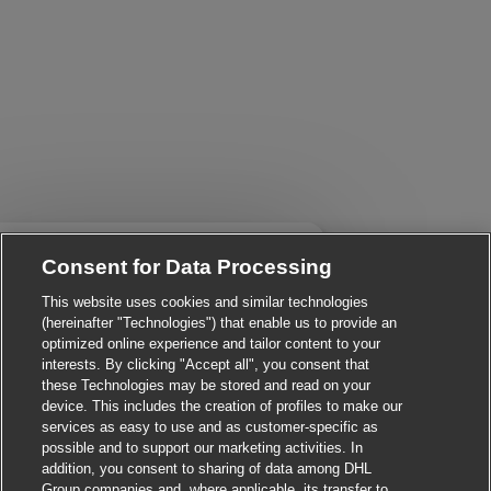
Close chatbot notificati
i There!
Consent for Data Processing
re you interested in this job?
This website uses cookies and similar technologies
I'm interested
Similar Jobs
(hereinafter "Technologies") that enable us to provide an
optimized online experience and tailor content to your
interests. By clicking "Accept all", you consent that
these Technologies may be stored and read on your
device. This includes the creation of profiles to make our
services as easy to use and as customer-specific as
possible and to support our marketing activities. In
addition, you consent to sharing of data among DHL
Group companies and, where applicable, its transfer to