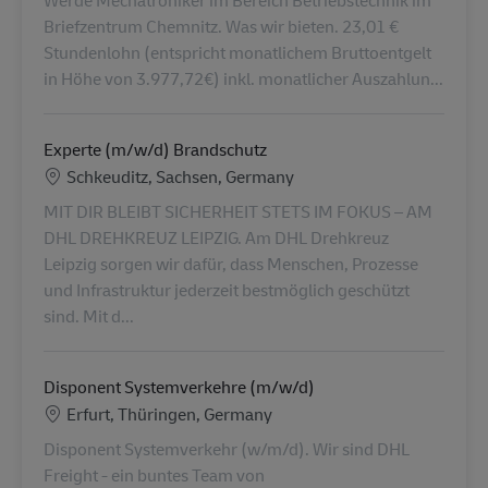
Werde Mechatroniker im Bereich Betriebstechnik im
Briefzentrum Chemnitz. Was wir bieten. 23,01 €
Stundenlohn (entspricht monatlichem Bruttoentgelt
in Höhe von 3.977,72€) inkl. monatlicher Auszahlun...
Experte (m/w/d) Brandschutz
Location
Schkeuditz, Sachsen, Germany
MIT DIR BLEIBT SICHERHEIT STETS IM FOKUS – AM
DHL DREHKREUZ LEIPZIG. Am DHL Drehkreuz
Leipzig sorgen wir dafür, dass Menschen, Prozesse
und Infrastruktur jederzeit bestmöglich geschützt
sind. Mit d...
Disponent Systemverkehre (m/w/d)
Location
Erfurt, Thüringen, Germany
Disponent Systemverkehr (w/m/d). Wir sind DHL
Freight - ein buntes Team von