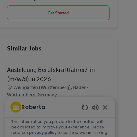
Get Started
Similar Jobs
Ausbildung Berufskraftfahrer/-in
(m/w/d) in 2026
Location
Weingarten (Württemberg), Baden-
Württemberg, Germany
Wo? Weingarten/Ravensburg. Wann?
Roberta
01.09.2026. Wie lange? 3 Jahre. Deine Vorteile
Enabled Chatbo
bei der Berufskraftfahrer Ausbildung im
The information you provide to the chatbot will
Nahverkehr (m/w/d). Jährlich steigende
be collected to improve your experience. Please
read our
privacy policy
to see how we are storing
Ausbildungsvergütung beginnend mit 1.3...