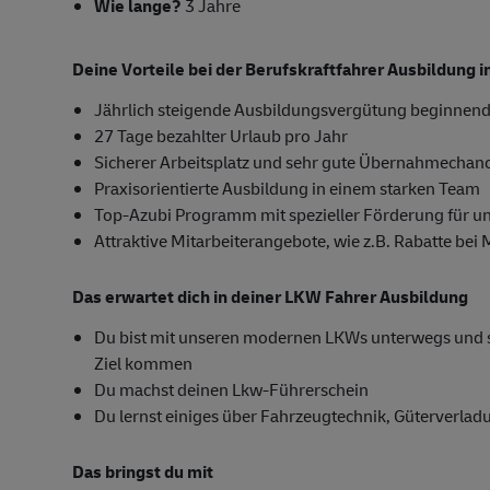
Wie lange?
3 Jahre
Deine Vorteile bei der Berufskraftfahrer Ausbildung
Jährlich steigende Ausbildungsvergütung beginnend
27 Tage bezahlter Urlaub pro Jahr
Sicherer Arbeitsplatz und sehr gute Übernahmechan
Praxisorientierte Ausbildung in einem starken Team
Top-Azubi Programm mit spezieller Förderung für u
Attraktive Mitarbeiterangebote, wie z.B. Rabatte bei
Das erwartet dich in deiner LKW Fahrer Ausbildung
Du bist mit unseren modernen LKWs unterwegs und sor
Ziel kommen
Du machst deinen Lkw-Führerschein
Du lernst einiges über Fahrzeugtechnik, Güterverla
Das bringst du mit