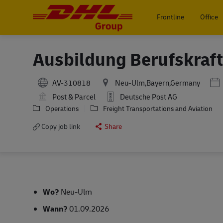
Frontline
Office
-
Ausbildung Berufskraft
Pos
AV-310818
Neu-Ulm,Bayern,Germany
Post & Parcel
Deutsche Post AG
Operations
Freight Transportations and Aviation
Copy job link
Share
Wo?
Neu-Ulm
Wann?
01.09.2026