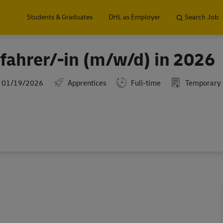
Skip to main content
Students & Graduates
DHL as Employer
Search Job
fahrer/-in (m/w/d) in 2026
ted Date
01/19/2026
Apprentices
Full-time
Temporary