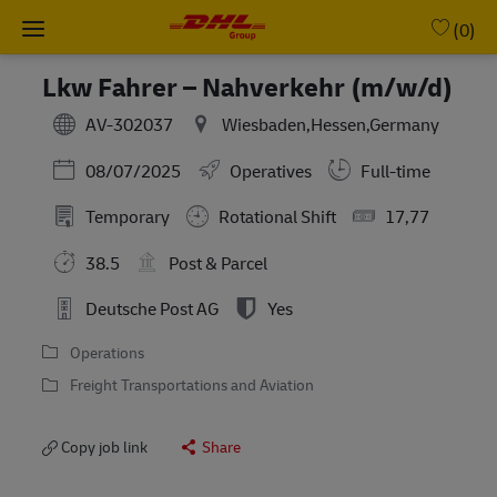
Skip to main content
-
(0)
Lkw Fahrer – Nahverkehr (m/w/d)
AV-302037
Wiesbaden,Hessen,Germany
Posted Date
08/07/2025
Operatives
Full-time
Temporary
Rotational Shift
17,77
38.5
Post & Parcel
Deutsche Post AG
Yes
Operations
Freight Transportations and Aviation
Copy job link
Share