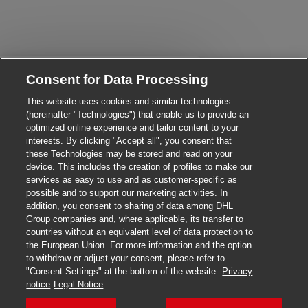
Close chatbot notificati
Hi There!
Consent for Data Processing
Are you interested in this job?
This website uses cookies and similar technologies
(hereinafter "Technologies") that enable us to provide an
I'm interested
Similar Jobs
optimized online experience and tailor content to your
interests. By clicking "Accept all", you consent that
these Technologies may be stored and read on your
device. This includes the creation of profiles to make our
services as easy to use and as customer-specific as
possible and to support our marketing activities. In
addition, you consent to sharing of data among DHL
Group companies and, where applicable, its transfer to
countries without an equivalent level of data protection to
the European Union. For more information and the option
to withdraw or adjust your consent, please refer to
"Consent Settings" at the bottom of the website.
Privacy
Apply for this job
notice
Legal Notice