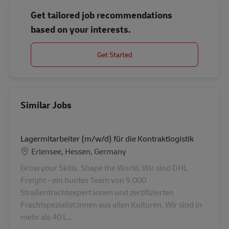
Get tailored job recommendations
based on your interests.
Get Started
Similar Jobs
Lagermitarbeiter (m/w/d) für die Kontraktlogistik
Location
Erlensee, Hessen, Germany
Grow your Skills. Shape the World. Wir sind DHL
Freight - ein buntes Team von 9.000
Straßenfrachtexpert:innen und zertifizierten
Frachtspezialist:innen aus allen Kulturen. Wir sind in
mehr als 40 L...