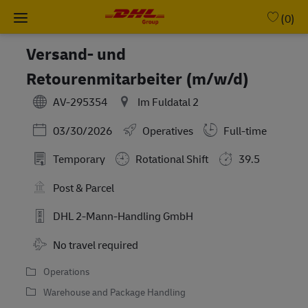
Skip to main content
-
(0)
Versand- und
Retourenmitarbeiter (m/w/d)
AV-295354
Im Fuldatal 2
Posted Date
03/30/2026
Operatives
Full-time
Temporary
Rotational Shift
39.5
Post & Parcel
DHL 2-Mann-Handling GmbH
No travel required
Operations
Warehouse and Package Handling