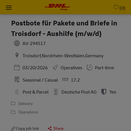
Skip to main content
-
(0)
Postbote für Pakete und Briefe in
Troisdorf - Aushilfe (m/w/d)
AV-294517
Troisdorf,Nordrhein-Westfalen,Germany
Posted Date
03/20/2026
Operatives
Part-time
Seasonal / Casual
17.2
Post & Parcel
Deutsche Post AG
Yes
Delivery
Operations
Copy job link
Share