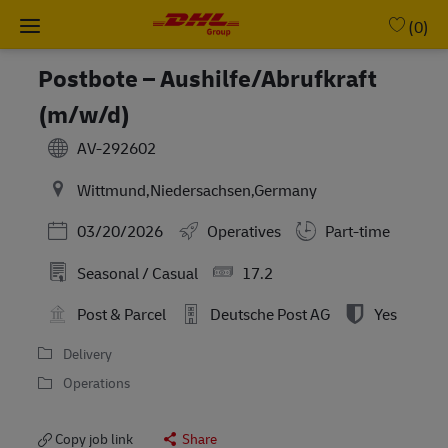
Skip to main content
-
(0)
Postbote – Aushilfe/Abrufkraft
(m/w/d)
AV-292602
Wittmund,Niedersachsen,Germany
Posted Date
03/20/2026
Operatives
Part-time
Seasonal / Casual
17.2
Post & Parcel
Deutsche Post AG
Yes
Delivery
Operations
Copy job link
Share